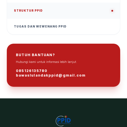
STRUKTUR PPID
TUGAS DAN WEWENANG PPID
BUTUH BANTUAN?
Hubungi kami untuk informasi lebih lanjut.
ℹ
085126135780
bawaslulandakppid@gmail.com